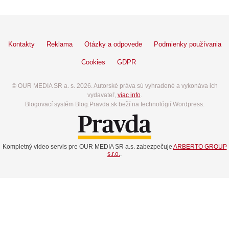
Kontakty
Reklama
Otázky a odpovede
Podmienky používania
Cookies
GDPR
© OUR MEDIA SR a. s. 2026. Autorské práva sú vyhradené a vykonáva ich
vydavateľ,
viac info
.
Blogovací systém Blog.Pravda.sk beží na technológií Wordpress.
Kompletný video servis pre OUR MEDIA SR a.s. zabezpečuje
ARBERTO GROUP
s.r.o.
.