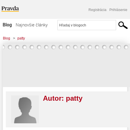
Registrácia
Prihlásenie
Blog
Najnovšie články
Najčítanejšie články
Blog
>
patty
Najkomentovanejšie články
Zoznam blogov
Komerčné blogy
Autor:
patty